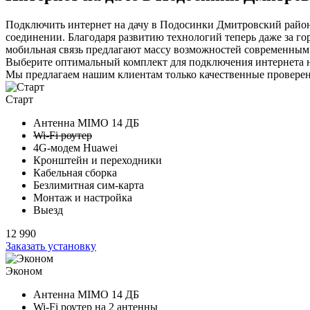
Подключить интернет на дачу в Подосинки Дмитровский район н
соединении. Благодаря развитию технологий теперь даже за го
мобильная связь предлагают массу возможностей современным п
Выберите
оптимальный комплект
для подключения интернета н
Мы предлагаем нашим клиентам
только качественные провер
Старт
Антенна MIMO
14 ДБ
Wi-Fi роутер
4G-модем Huawei
Кронштейн и переходники
Кабельная сборка
Безлимитная сим-карта
Монтаж и настройка
Выезд
12 990
Заказать установку
Эконом
Антенна MIMO
14 ДБ
Wi-Fi роутер на
2 антенны