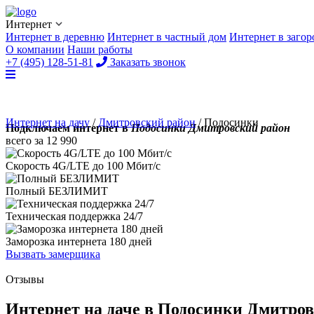
Интернет
Интернет в деревню
Интернет в частный дом
Интернет в заго
О компании
Наши работы
+7 (495) 128-51-81
Заказать звонок
Интернет на дачу
/
Дмитровский район
/
Подосинки
Подключаем интернет в
Подосинки Дмитровский район
всего за
12 990
Скорость 4G/LTE до
100 Мбит/с
Полный
БЕЗЛИМИТ
Техническая поддержка
24/7
Заморозка интернета
180 дней
Вызвать замерщика
Отзывы
Интернет на даче в Подосинки Дмитро