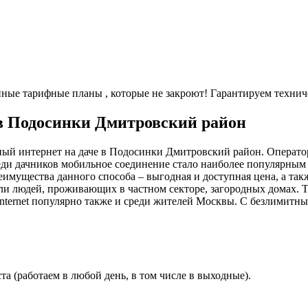
енные тарифные планы
, которые не закроют! Гарантируем технич
 в Подосинки Дмитровский район
ный интернет на даче в Подосинки Дмитровский район. Операто
еди дачников мобильное соединение стало наиболее популярным 
имущества данного способа – выгодная и доступная цена, а так
ли людей, проживающих в частном секторе, загородных домах. 
nternet популярно также и среди жителей Москвы. С безлимитн
а (работаем в любой день, в том числе в выходные).