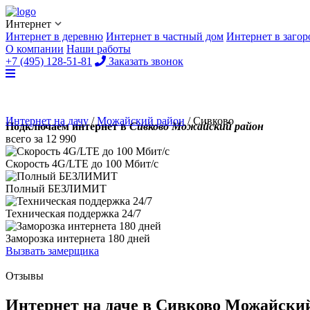
Интернет
Интернет в деревню
Интернет в частный дом
Интернет в заго
О компании
Наши работы
+7 (495) 128-51-81
Заказать звонок
Интернет на дачу
/
Можайский район
/
Сивково
Подключаем интернет в
Сивково Можайский район
всего за
12 990
Скорость 4G/LTE до
100 Мбит/с
Полный
БЕЗЛИМИТ
Техническая поддержка
24/7
Заморозка интернета
180 дней
Вызвать замерщика
Отзывы
Интернет на даче в Сивково Можайски