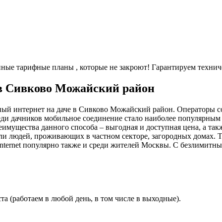
енные тарифные планы
, которые не закроют! Гарантируем технич
 в Сивково Можайский район
ный интернет на даче в Сивково Можайский район. Операторы с
еди дачников мобильное соединение стало наиболее популярным 
имущества данного способа – выгодная и доступная цена, а так
ли людей, проживающих в частном секторе, загородных домах. 
nternet популярно также и среди жителей Москвы. С безлимитн
а (работаем в любой день, в том числе в выходные).