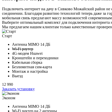
Подключить интернет на дачу в Сивково Можайский район не со
соединении. Благодаря развитию технологий теперь даже за го
мобильная связь предлагают массу возможностей современным п
Выберите
оптимальный комплект
для подключения интернета н
Мы предлагаем нашим клиентам
только качественные провер
Старт
Антенна MIMO
14 ДБ
Wi-Fi роутер
4G-модем Huawei
Кронштейн и переходники
Кабельная сборка
Безлимитная сим-карта
Монтаж и настройка
Выезд
12 990
Заказать установку
Эконом
Антенна MIMO
14 ДБ
Wi-Fi роутер на
2 антенны