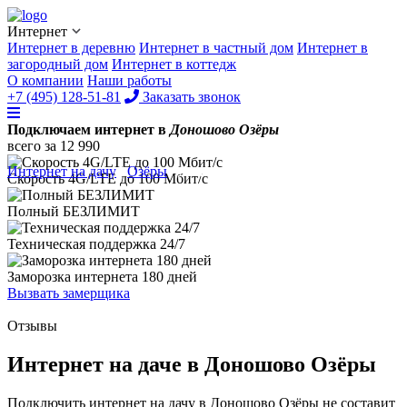
Интернет
Интернет в деревню
Интернет в частный дом
Интернет в
загородный дом
Интернет в коттедж
О компании
Наши работы
+7 (495) 128-51-81
Заказать звонок
Подключаем интернет в
Доношово Озёры
всего за
12 990
Интернет на дачу
/
Озёры
/
Доношово
Скорость 4G/LTE до
100 Мбит/с
Полный
БЕЗЛИМИТ
Техническая поддержка
24/7
Заморозка интернета
180 дней
Вызвать замерщика
Отзывы
Интернет на даче в Доношово Озёры
Подключить интернет на дачу в Доношово Озёры не составит