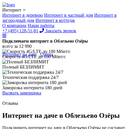
Интернет
Интернет в деревню
Интернет в частный дом
Интернет в
загородный дом
Интернет в коттедж
О компании
Наши работы
+7 (495) 128-51-81
Заказать звонок
Подключаем интернет в
Облезьево Озёры
всего за
12 990
Интернет на дачу
/
Озёры
/
Облезьево
Скорость 4G/LTE до
100 Мбит/с
Полный
БЕЗЛИМИТ
Техническая поддержка
24/7
Заморозка интернета
180 дней
Вызвать замерщика
Отзывы
Интернет на даче в Облезьево Озёры
Подключить интернет на дачу в Облезьево Озёры не составит