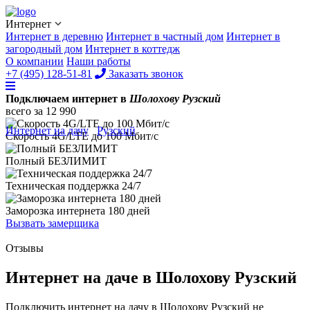
Интернет
Интернет в деревню
Интернет в частный дом
Интернет в
загородный дом
Интернет в коттедж
О компании
Наши работы
+7 (495) 128-51-81
Заказать звонок
Подключаем интернет в
Шолохову Рузский
всего за
12 990
Интернет на дачу
/
Рузский
/
Шолохова
Скорость 4G/LTE до
100 Мбит/с
Полный
БЕЗЛИМИТ
Техническая поддержка
24/7
Заморозка интернета
180 дней
Вызвать замерщика
Отзывы
Интернет на даче в Шолохову Рузский
Подключить интернет на дачу в Шолохову Рузский не