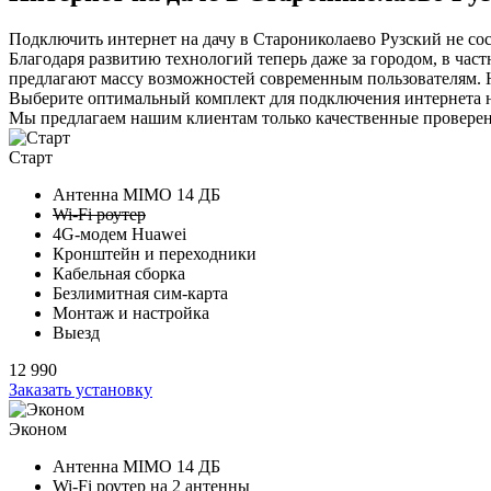
Подключить интернет на дачу в Старониколаево Рузский не сос
Благодаря развитию технологий теперь даже за городом, в час
предлагают массу возможностей современным пользователям. Но
Выберите
оптимальный комплект
для подключения интернета н
Мы предлагаем нашим клиентам
только качественные провер
Старт
Антенна MIMO
14 ДБ
Wi-Fi роутер
4G-модем Huawei
Кронштейн и переходники
Кабельная сборка
Безлимитная сим-карта
Монтаж и настройка
Выезд
12 990
Заказать установку
Эконом
Антенна MIMO
14 ДБ
Wi-Fi роутер на
2 антенны