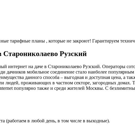
енные тарифные планы
, которые не закроют! Гарантируем технич
в Старониколаево Рузский
ый интернет на даче в Старониколаево Рузский. Операторы сот
еди дачников мобильное соединение стало наиболее популярным 
имущества данного способа – выгодная и доступная цена, а так
ли людей, проживающих в частном секторе, загородных домах. 
nternet популярно также и среди жителей Москвы. С безлимитн
а (работаем в любой день, в том числе в выходные).