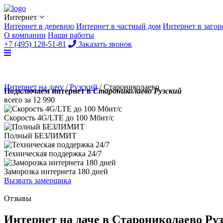
Интернет
Интернет в деревню
Интернет в частный дом
Интернет в заго
О компании
Наши работы
+7 (495) 128-51-81
Заказать звонок
Интернет на дачу
/
Рузский
/
Старониколаево
Подключаем интернет в
Старониколаево Рузский
всего за
12 990
Скорость 4G/LTE до
100 Мбит/с
Полный
БЕЗЛИМИТ
Техническая поддержка
24/7
Заморозка интернета
180 дней
Вызвать замерщика
Отзывы
Интернет на даче в Старониколаево Ру