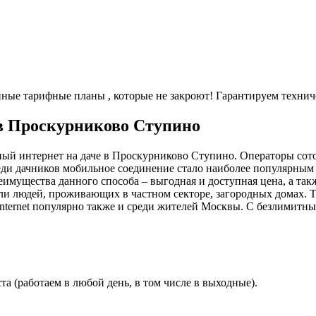
енные тарифные планы
, которые не закроют! Гарантируем технич
 в Проскурниково Ступино
ный интернет на даче в Проскурниково Ступино. Операторы сот
еди дачников мобильное соединение стало наиболее популярным 
имущества данного способа – выгодная и доступная цена, а так
ли людей, проживающих в частном секторе, загородных домах. 
nternet популярно также и среди жителей Москвы. С безлимитн
а (работаем в любой день, в том числе в выходные).