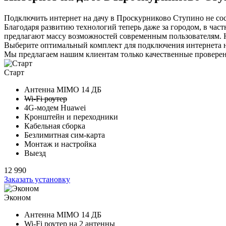
Подключить интернет на дачу в Проскурниково Ступино не сост
Благодаря развитию технологий теперь даже за городом, в час
предлагают массу возможностей современным пользователям. Но
Выберите
оптимальный комплект
для подключения интернета н
Мы предлагаем нашим клиентам
только качественные провер
Старт
Антенна MIMO
14 ДБ
Wi-Fi роутер
4G-модем Huawei
Кронштейн и переходники
Кабельная сборка
Безлимитная сим-карта
Монтаж и настройка
Выезд
12 990
Заказать установку
Эконом
Антенна MIMO
14 ДБ
Wi-Fi роутер на
2 антенны