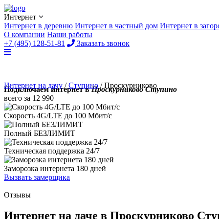
Интернет
Интернет в деревню
Интернет в частный дом
Интернет в заго
О компании
Наши работы
+7 (495) 128-51-81
Заказать звонок
Интернет на дачу
/
Ступино
/
Проскурниково
Подключаем интернет в
Проскурниково Ступино
всего за
12 990
Скорость 4G/LTE до
100 Мбит/с
Полный
БЕЗЛИМИТ
Техническая поддержка
24/7
Заморозка интернета
180 дней
Вызвать замерщика
Отзывы
Интернет на даче в Проскурниково Ст